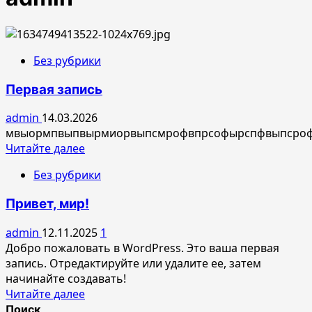
Без рубрики
Первая запись
admin
14.03.2026
мвыормпвыпвырмиорвыпсмрофвпрсофырспфвыпс
Прочитать
Читайте далее
больше
Без рубрики
о
Первая
Привет, мир!
запись
admin
12.11.2025
1
Добро пожаловать в WordPress. Это ваша первая
запись. Отредактируйте или удалите ее, затем
начинайте создавать!
Прочитать
Читайте далее
больше
Поиск