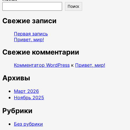
о
Поиск
Привет,
мир!
Свежие записи
Первая запись
Привет, мир!
Свежие комментарии
Комментатор WordPress
к
Привет, мир!
Архивы
Март 2026
Ноябрь 2025
Рубрики
Без рубрики